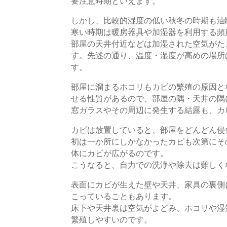
要注意時期といえます。
しかし、比較的湿度の低い秋冬の時期も油
寒い時期は暖房器具や加湿器を利用する頻
部屋の天井付近などは加湿された空気がた
す。先述の通り、温度・湿度が高めの場所
す。
部屋に溜まるホコリもカビの繁殖の原因と
せる性質があるので、部屋の隅・天井の隅
窓ガラスやその周辺に発生する結露も、カ
カビは放置していると、部屋をどんどん侵
初は一か所にしかなかったカビも次第にそ
体にカビが広がるのです。
こうなると、自力での洗浄や除去は難しく
表面にカビが生えた壁や天井、家具の裏側
こっていることもあります。
床下や天井裏は空気がよどみ、ホコリや湿
繁殖しやすいのです。