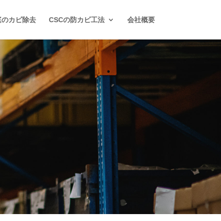
庭のカビ除去
CSCの防カビ工法
会社概要