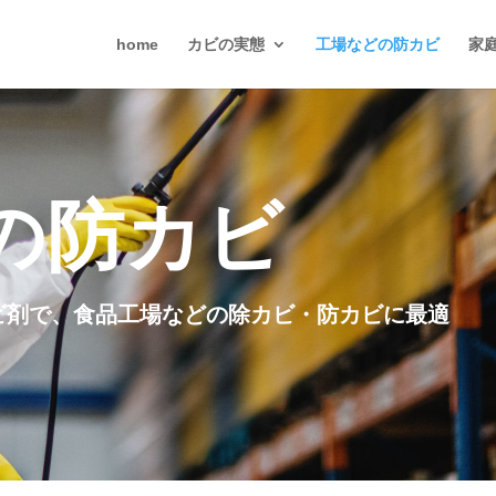
home
カビの実態
工場などの防カビ
家
の防カビ
ビ剤で、食品工場などの除カビ・防カビに最適